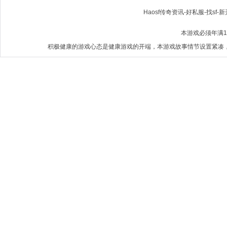
Haosf传奇资讯-好私服-找sf-新开
本游戏必须年满
积极健康的游戏心态是健康游戏的开端，本游戏故事情节设置紧凑