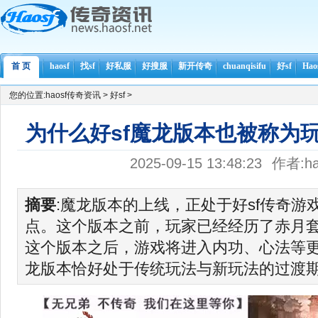
首 页
haosf
找sf
好私服
好搜服
新开传奇
chuanqisifu
好sf
Ha
您的位置:
haosf传奇资讯
>
好sf
>
为什么好sf魔龙版本也被称为
2025-09-15 13:48:23
作者:ha
摘要
:魔龙版本的上线，正处于好sf传奇游
点。这个版本之前，玩家已经经历了赤月
这个版本之后，游戏将进入内功、心法等
龙版本恰好处于传统玩法与新玩法的过渡