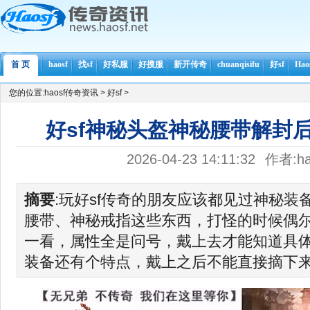
首 页
haosf
找sf
好私服
好搜服
新开传奇
chuanqisifu
好sf
Ha
您的位置:
haosf传奇资讯
>
好sf
>
好sf神秘头盔神秘腰带解封
2026-04-23 14:11:32
作者:ha
摘要
:玩好sf传奇的朋友应该都见过神秘装
腰带、神秘戒指这些东西，打怪的时候偶
一看，属性全是问号，戴上去才能知道具
装备还有个特点，戴上之后不能直接摘下