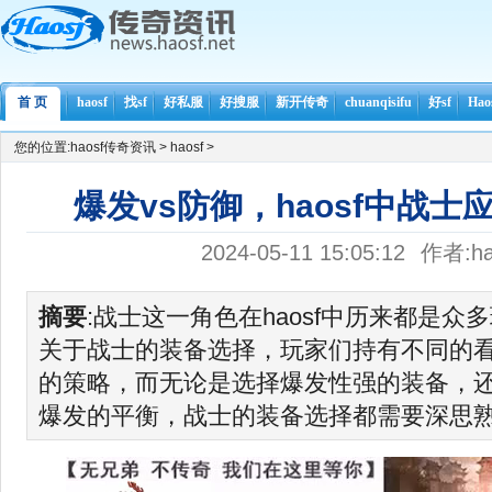
首 页
haosf
找sf
好私服
好搜服
新开传奇
chuanqisifu
好sf
Ha
您的位置:
haosf传奇资讯
>
haosf
>
爆发vs防御，haosf中战
2024-05-11 15:05:12
作者:ha
摘要
:战士这一角色在haosf中历来都是众
关于战士的装备选择，玩家们持有不同的
的策略，而无论是选择爆发性强的装备，
爆发的平衡，战士的装备选择都需要深思