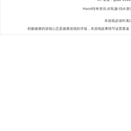
Haosf传奇资讯-好私服-找sf-新开
本游戏必须年满
积极健康的游戏心态是健康游戏的开端，本游戏故事情节设置紧凑