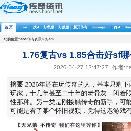
首 页
haosf
找sf
好私服
好搜服
新开传奇
chuanqisifu
好sf
Ha
您的位置:
haosf传奇资讯
>
好sf
>
1.76复古vs 1.85合击好s
2026-04-27 13:47:27
作者:ha
摘要
:2026年还在玩传奇的人，基本只剩
玩家，十几年甚至二十年的老骨灰，闭着
性那种。另一类是刚接触传奇的新手，可
可能是看了某个怀旧视频，觉得这老游戏