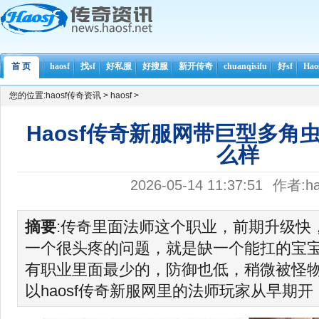
首 页
haosf
找sf
好私服
好搜服
新开传奇
chuanqisifu
好sf
Ha
您的位置:
haosf传奇资讯
>
haosf
>
Haosf传奇新服网带巨型多角
么样
2026-05-14 11:37:51
作者:ha
摘要
:传奇里面法师这个职业，前期升级快
一个很头疼的问题，就是缺一个能扛的宝
有职业里面最少的，防御也低，稍微被怪
以haosf传奇新服网里的法师玩家从早期开