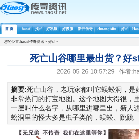
首 页
haosf
找sf
好私服
好搜服
新开传奇
chuanqisifu
好sf
Ha
您的位置:
haosf传奇资讯
>
好sf
>
死亡山谷哪里最出货？好s
2026-05-26 10:57:29
作者:ha
摘要
:死亡山谷，老玩家都叫它蜈蚣洞，是好s
非常热门的打宝地图。这个地图大得很，
一层叫什么名字，从哪里进哪里出，新人
蚣洞里的怪大多是虫子类的，蜈蚣、跳跳