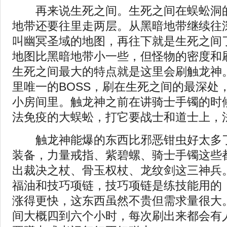
再来说生死之间。生死之间在蜈蚣洞的
地带还要往里走两层。从黑暗地带继续往
叫幽冥圣域的地图，再往下就是生死之间
地图比黑暗地带小一些，但怪物的密度和
生死之间最大的特点就是这里会刷触龙神
里唯一的BOSS，刷在生死之间的最深处
小房间里。触龙神之前在讲骑士手镯的时
法免疫的大蜈蚣，打它要战士和道士上，
触龙神能爆的东西比邪恶钳虫好太多了
装备，力量戒指、紫碧螺、骑士手镯这些
出裁决之杖、骨玉权杖、龙纹剑这三神兵
福油和技巧项链，技巧项链是练技能用的
涨得更快，这东西虽然不贵但需求量很大
间大概四到六个小时，每次刷出来都会有